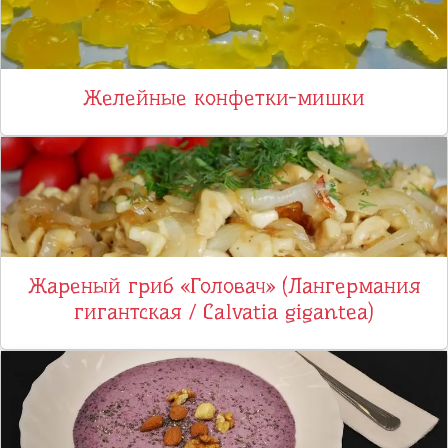
Желейные конфетки-мишки
Жареный гриб «Головач» (Лангермания
гигантская / Calvatia gigantea)