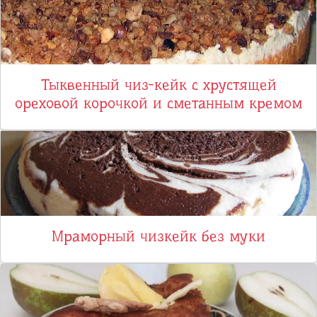
Тыквенный чиз-кейк с хрустящей
ореховой корочкой и сметанным кремом
Мраморный чизкейк без муки