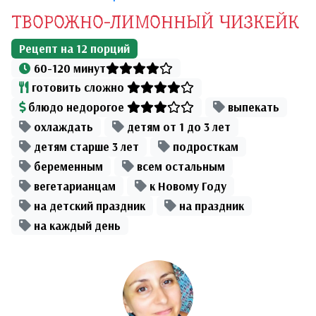
ТВОРОЖНО-ЛИМОННЫЙ ЧИЗКЕЙК
Рецепт на
12
порций
60-120 минут
готовить сложно
блюдо недорогое
выпекать
охлаждать
детям от 1 до 3 лет
детям старше 3 лет
подросткам
беременным
всем остальным
вегетарианцам
к Новому Году
на детский праздник
на праздник
на каждый день