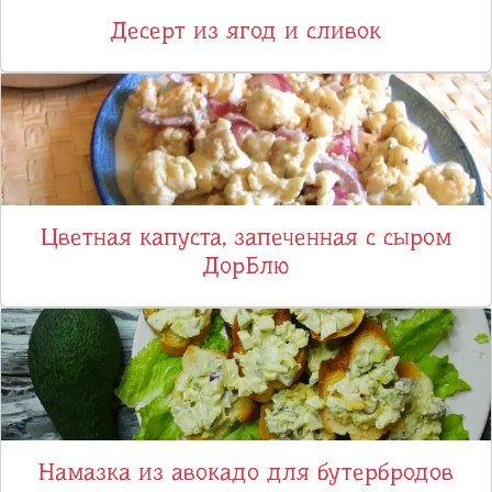
Десерт из ягод и сливок
Цветная капуста, запеченная с сыром
ДорБлю
Намазка из авокадо для бутербродов