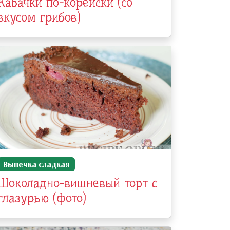
Кабачки по-корейски (со
вкусом грибов)
Выпечка сладкая
Шоколадно-вишневый торт с
глазурью (фото)