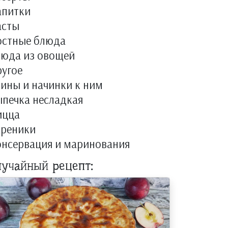
апитки
асты
остные блюда
люда из овощей
угое
ины и начинки к ним
печка несладкая
ицца
ареники
онсервация и маринования
лучайный рецепт: