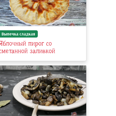
Выпечка сладкая
Яблочный пирог со
сметанной заливкой