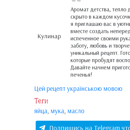
Аромат детства, тепло 
скрыто в каждом кусоч
я приглашаю вас в уют
вместе создать непере
Кулинар
испеченное своими рукам
заботу, любовь и творч
уникальный рецепт. Гото
которые пробудят восп
Давайте начнем пригот
печенья!
Цей рецепт українською мовою
Теги
яйца
,
мука
,
масло
Подпишись на Telegram чт