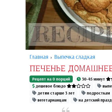
Главная
Выпечка сладкая
ПЕЧЕНЬЕ ДОМАШНЕ
Рецепт на
0
порций
30-45 минут
дешевое блюдо
выпе
детям старше 3 лет
подросткам
вегетарианцам
на детский празд