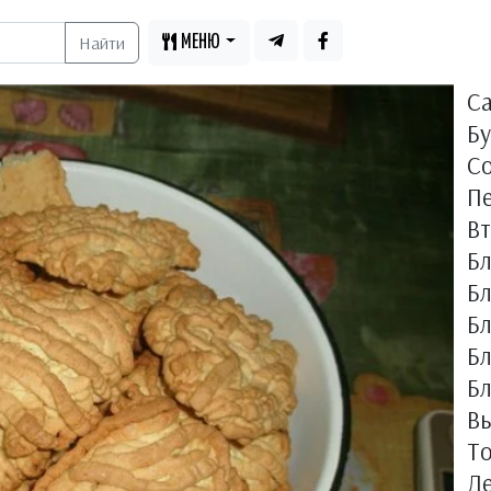
Найти
МЕНЮ
С
Бу
С
П
В
Б
Бл
Б
Б
Бл
Вы
Т
Д