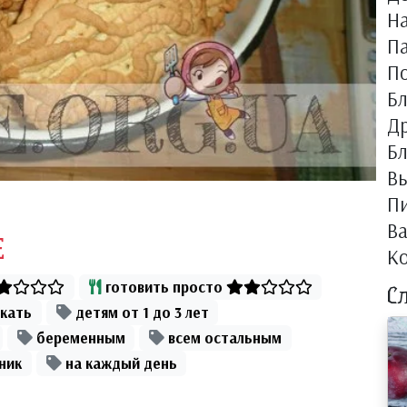
Н
П
П
Б
Др
Бл
Вы
П
В
Е
К
готовить просто
С
кать
детям от 1 до 3 лет
беременным
всем остальным
ник
на каждый день