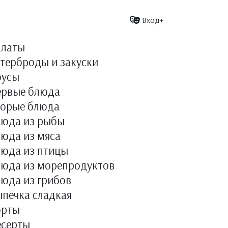
Вход+
алаты
терброды и закуски
оусы
ервые блюда
торые блюда
люда из рыбы
юда из мяса
люда из птицы
люда из морепродуктов
юда из грибов
печка сладкая
орты
есерты