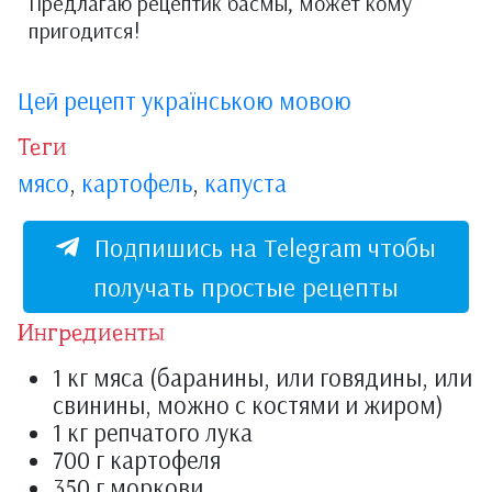
Предлагаю рецептик басмы, может кому
пригодится!
Цей рецепт українською мовою
Теги
мясо
,
картофель
,
капуста
Подпишись на Telegram чтобы
получать простые рецепты
Ингредиенты
1 кг мяса (баранины, или говядины, или
свинины, можно с костями и жиром)
1 кг репчатого лука
700 г картофеля
350 г моркови