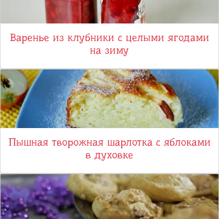
Варенье из клубники с целыми ягодами
на зиму
Пышная творожная шарлотка с яблоками
в духовке