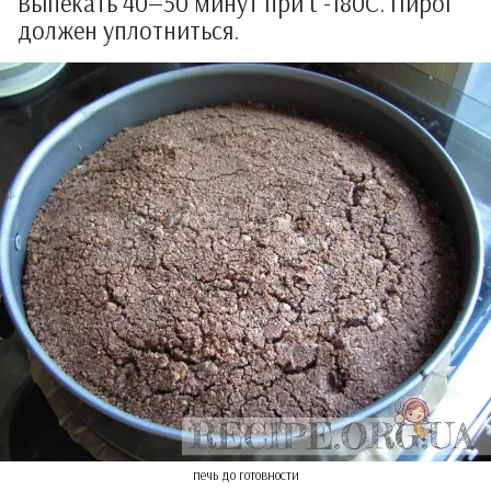
Выпекать 40—50 минут при t -180С. Пирог
должен уплотниться.
печь до готовности