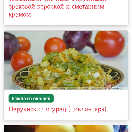
ореховой корочкой и сметанным
кремом
Блюда из овощей
Перуанский огурец (циклантера)