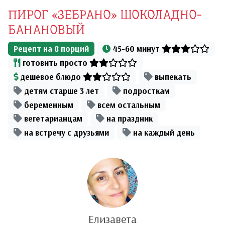
ПИРОГ «ЗЕБРАНО» ШОКОЛАДНО-
БАНАНОВЫЙ
Рецепт на
8
порций
45-60 минут
готовить просто
дешевое блюдо
выпекать
детям старше 3 лет
подросткам
беременным
всем остальным
вегетарианцам
на праздник
на встречу с друзьями
на каждый день
Елизавета