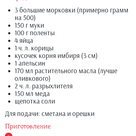
3 большие морковки (примерно грамм
на 500)
150 г муки
100 г поленты
4 яйца
1 ч. л. корицы
кусочек корня имбиря (3 см)
1 апельсин
170 мл растительного масла (лучше
оливкового)
2 ч. л. разрыхлителя
150 мл меда
щепотка соли
Для подачи: сметана и орешки
Приготовление