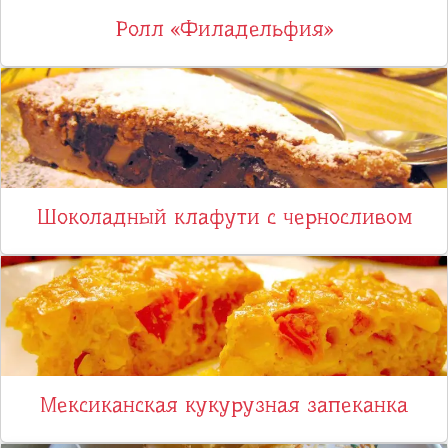
Ролл «Филадельфия»
Шоколадный клафути с черносливом
Мексиканская кукурузная запеканка