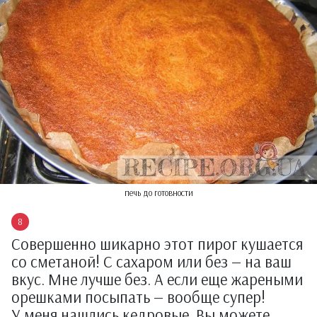
печь до готовности
Совершенно шикарно этот пирог кушается
со сметаной! С сахаром или без — на ваш
вкус. Мне лучше без. А если еще жареными
орешками посыпать — вообще супер!
У меня нашлись кедровые. Вы можете