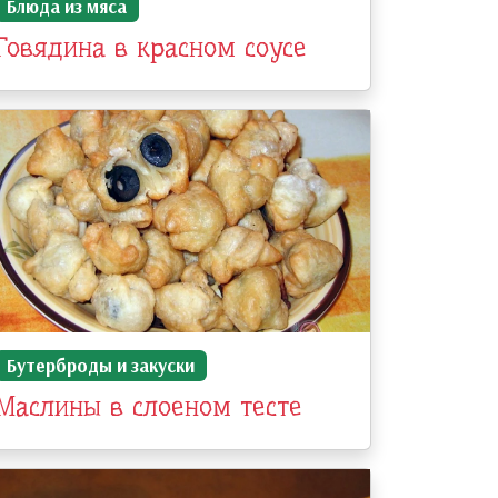
Блюда из мяса
Говядина в красном соусе
Бутерброды и закуски
Маслины в слоеном тесте