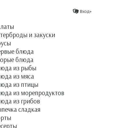
Вход+
алаты
терброды и закуски
оусы
ервые блюда
торые блюда
люда из рыбы
юда из мяса
люда из птицы
люда из морепродуктов
юда из грибов
печка сладкая
орты
есерты