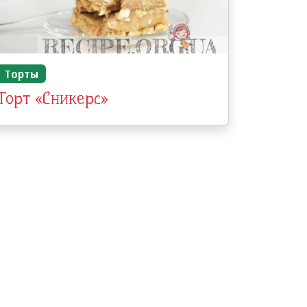
Торты
Торт «Сникерс»