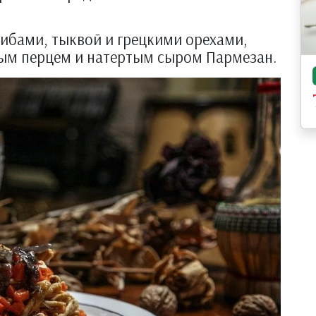
рибами, тыквой и грецкими орехами,
ым перцем и натертым сыром Пармезан.