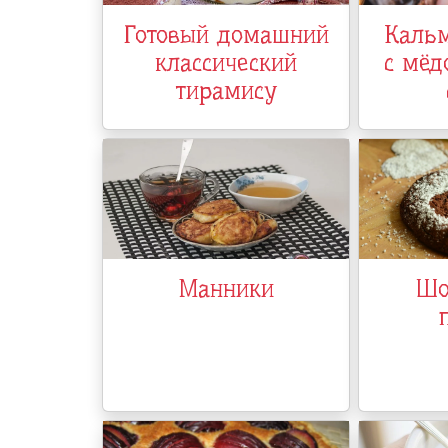
Готовый домашний
Кальм
классический
с мёд
тирамису
Манники
Шо