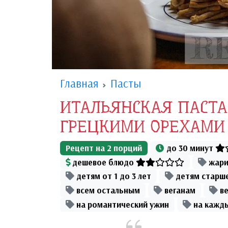
Главная
Пасты
ИТАЛЬЯНСКАЯ ПАСТА
ГРЕЦКИМИ ОРЕХАМИ
Рецепт на
2
порций
до 30 минут
дешевое блюдо
жари
детям от 1 до 3 лет
детям старше
всем остальным
веганам
ве
на романтический ужин
на кажд