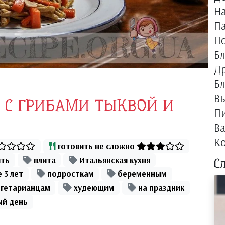
Н
П
П
Б
Др
Бл
Вы
 С ГРИБАМИ ТЫКВОЙ И
П
В
К
готовить не сложно
ть
плита
Итальянская кухня
С
 3 лет
подросткам
беременным
гетарианцам
худеющим
на праздник
ый день