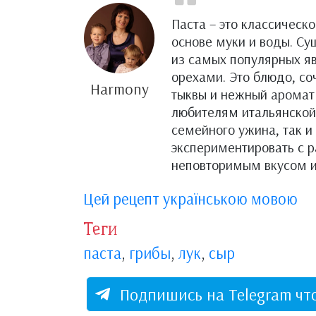
Паста – это классическ
основе муки и воды. Су
из самых популярных яв
орехами. Это блюдо, со
Harmony
тыквы и нежный аромат
любителям итальянской 
семейного ужина, так и
экспериментировать с 
неповторимым вкусом и
Цей рецепт українською мовою
Теги
паста
,
грибы
,
лук
,
сыр
Подпишись на Telegram чт