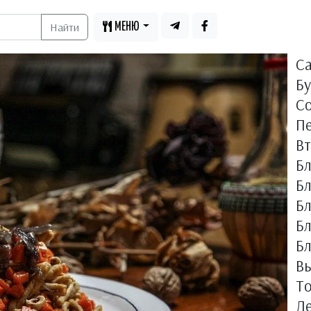
Найти
МЕНЮ
С
Бу
С
П
В
Б
Бл
Б
Б
Бл
Вы
Т
Д