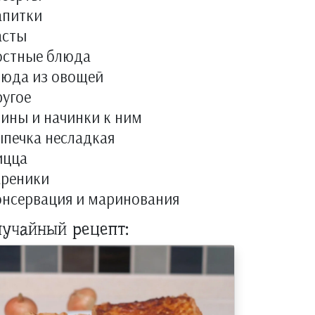
апитки
асты
остные блюда
люда из овощей
угое
ины и начинки к ним
печка несладкая
ицца
ареники
онсервация и маринования
лучайный рецепт: