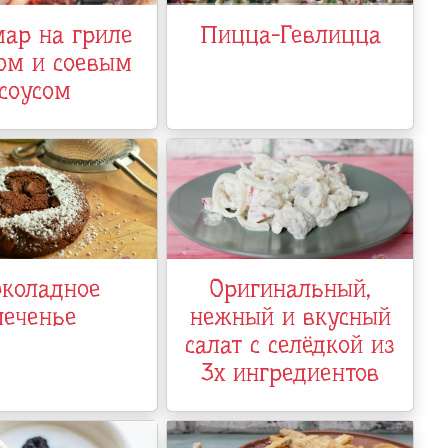
ар на гриле
Пицца-Гевлицца
ом и соевым
соусом
коладное
Оригинальный,
печенье
нежный и вкусный
салат с селёдкой из
3х ингредиентов