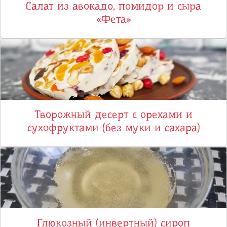
Салат из авокадо, помидор и сыра
«Фета»
Творожный десерт с орехами и
сухофруктами (без муки и сахара)
Глюкозный (инвертный) сироп