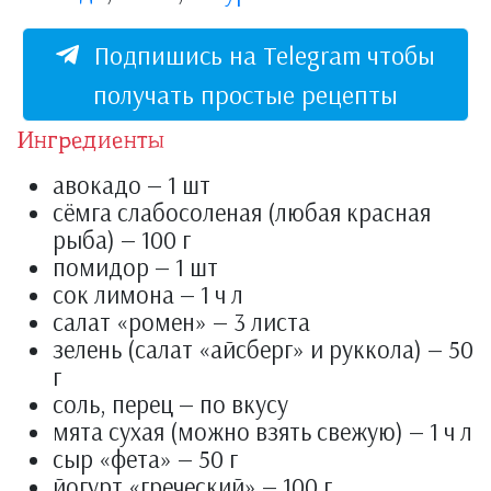
Подпишись на Telegram чтобы
получать простые рецепты
Ингредиенты
авокадо — 1 шт
сёмга слабосоленая (любая красная
рыба) — 100 г
помидор — 1 шт
сок лимона — 1 ч л
салат «ромен» — 3 листа
зелень (салат «айсберг» и руккола) — 50
г
соль, перец — по вкусу
мята сухая (можно взять свежую) — 1 ч л
сыр «фета» — 50 г
йогурт «греческий» — 100 г