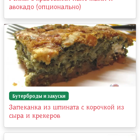
авокадо (опционально)
Бутерброды и закуски
Запеканка из шпината с корочкой из
сыра и крекеров