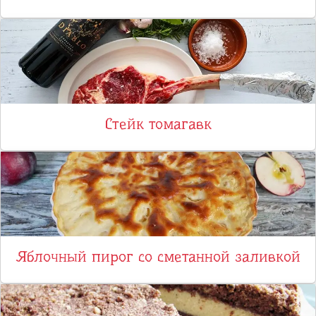
Стейк томагавк
Яблочный пирог со сметанной заливкой