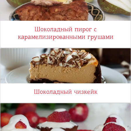
Шоколадный пирог с
карамелизированными грушами
Шоколадный чизкейк