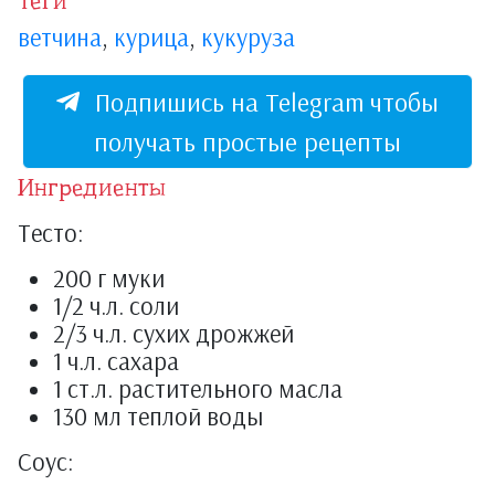
Теги
ветчина
,
курица
,
кукуруза
Подпишись на Telegram чтобы
получать простые рецепты
Ингредиенты
Тесто:
200 г муки
1/2 ч.л. соли
2/3 ч.л. сухих дрожжей
1 ч.л. сахара
1 ст.л. растительного масла
130 мл теплой воды
Соус: