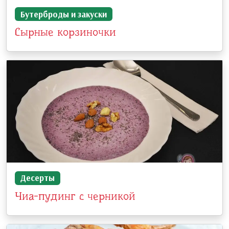
Бутерброды и закуски
Сырные корзиночки
Десерты
Чиа-пудинг с черникой