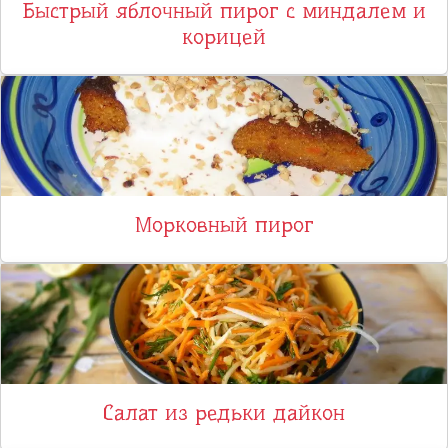
Быстрый яблочный пирог с миндалем и
корицей
Морковный пирог
Салат из редьки дайкон