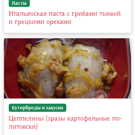
Пасты
Итальянская паста с грибами тыквой
и грецкими орехами
Бутерброды и закуски
Цеппелины (зразы картофельные по-
литовски)