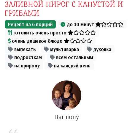
ЗАЛИВНОЙ ПИРОГ С КАПУСТОЙ И
ГРИБАМИ
Рецепт на
6
порций
до 30 минут
готовить очень просто
очень дешевое блюдо
выпекать
мультиварка
духовка
подросткам
всем остальным
на природу
на каждый день
Harmony