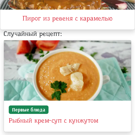
Пирог из ревеня с карамелью
Случайный рецепт:
Первые блюда
Рыбный крем-суп с кунжутом