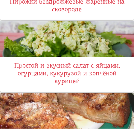
Пирожки бездрожжевые жаренные на
сковороде
Простой и вкусный салат с яйцами,
огурцами, кукурузой и копчёной
курицей