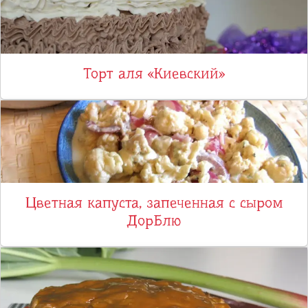
Торт аля «Киевский»
Цветная капуста, запеченная с сыром
ДорБлю