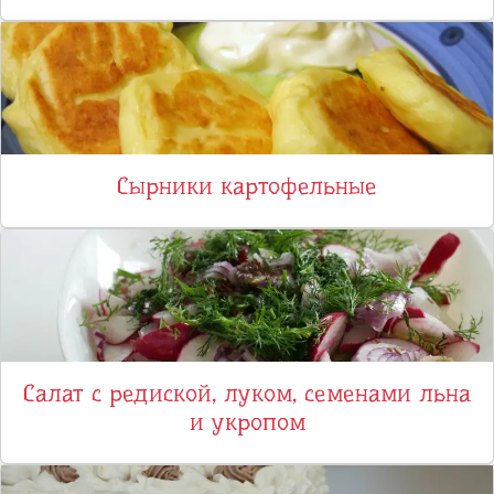
Сырники картофельные
Салат с редиской, луком, семенами льна
и укропом