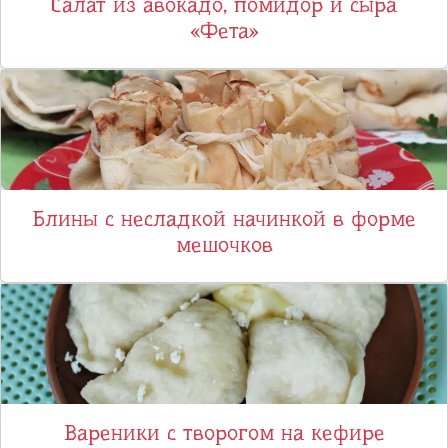
Салат из авокадо, помидор и сыра
«Фета»
Блины с несладкой начинкой в форме
мешочков
Вареники с творогом на кефире