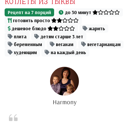
КОТЛЕТЫ ИЗ ТЫКВЫ
Рецепт на
7
порций
до 30 минут
готовить просто
дешевое блюдо
жарить
плита
детям старше 3 лет
беременным
веганам
вегетарианцам
худеющим
на каждый день
Harmony