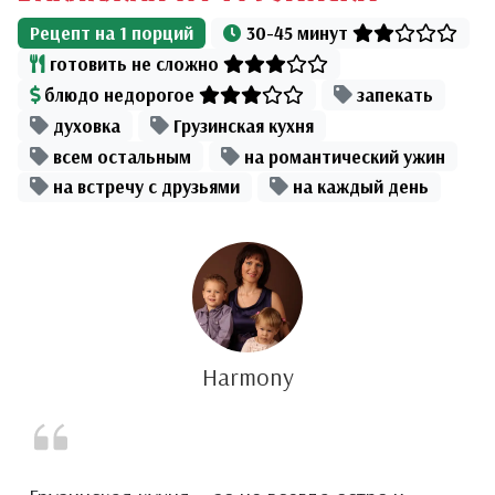
Рецепт на
1
порций
30-45 минут
готовить не сложно
блюдо недорогое
запекать
духовка
Грузинская кухня
всем остальным
на романтический ужин
на встречу с друзьями
на каждый день
Harmony