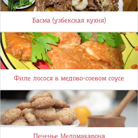
Басма (узбекская кухня)
Филе лосося в медово-соевом соусе
Печенье Меломакарона