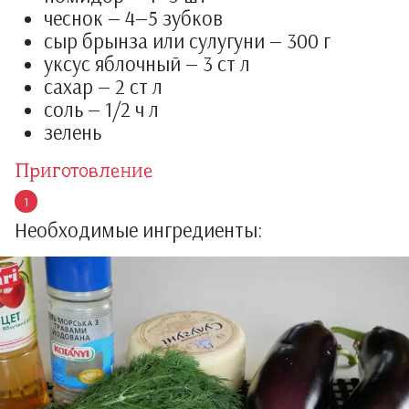
чеснок — 4—5 зубков
сыр брынза или сулугуни — 300 г
уксус яблочный — 3 ст л
сахар — 2 ст л
соль — 1/2 ч л
зелень
Приготовление
Необходимые ингредиенты: