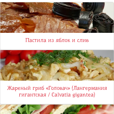
Пастила из яблок и слив
Жареный гриб «Головач» (Лангермания
гигантская / Calvatia gigantea)