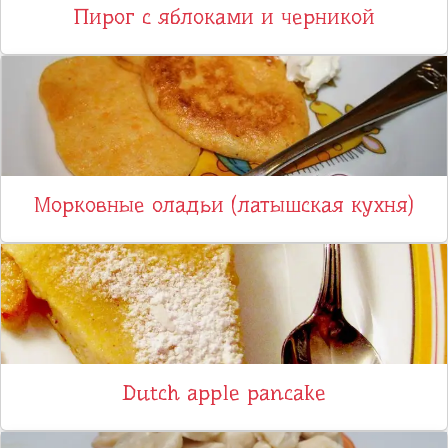
Пирог с яблоками и черникой
Морковные оладьи (латышская кухня)
Dutch аpple pancake