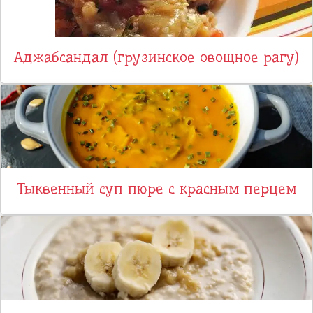
Аджабсандал (грузинское овощное рагу)
Тыквенный суп пюре с красным перцем