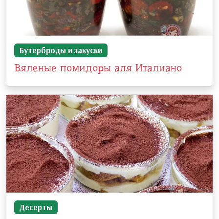
Бутерброды и закуски
Вяленые помидоры аля Италиано
Десерты