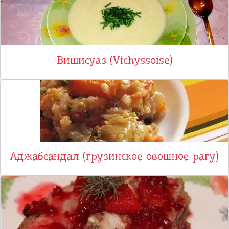
Вишисуаз (Vichyssoise)
Аджабсандал (грузинское овощное рагу)