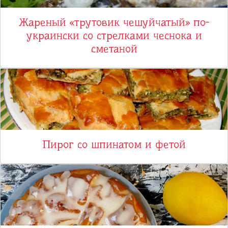
Жареный «трутовик чешуйчатый» по-
украински со стрелками чеснока и
сметаной
Пирог со шпинатом и фетой