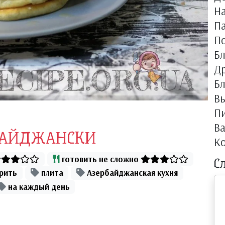
Н
П
П
Б
Др
Бл
Вы
П
В
БАЙДЖАНСКИ
К
готовить не сложно
С
рить
плита
Азербайджанская кухня
на каждый день