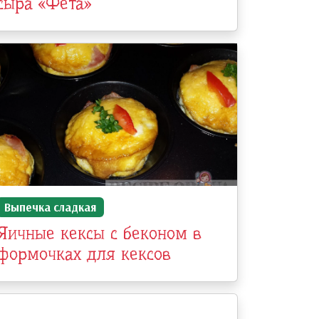
сыра «Фета»
Выпечка сладкая
Яичные кексы с беконом в
формочках для кексов