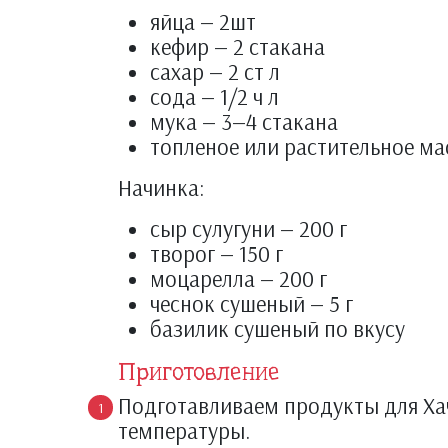
яйца — 2шт
кефир — 2 стакана
сахар — 2 ст л
сода — 1/2 ч л
мука — 3—4 стакана
топленое или растительное ма
Начинка:
сыр сулугуни — 200 г
творог — 150 г
моцарелла — 200 г
чеснок сушеный — 5 г
базилик сушеный по вкусу
Приготовление
Подготавливаем продукты для Ха
температуры.