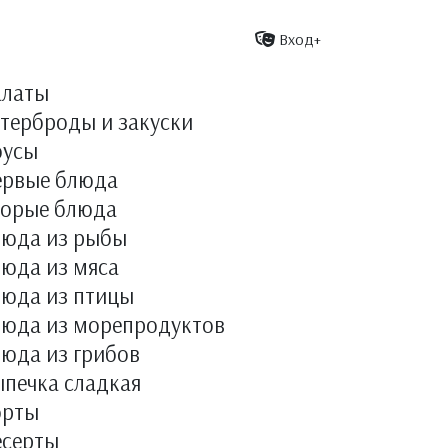
Вход+
алаты
терброды и закуски
оусы
ервые блюда
торые блюда
люда из рыбы
юда из мяса
люда из птицы
люда из морепродуктов
юда из грибов
печка сладкая
орты
есерты