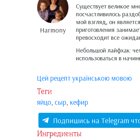
Существует великое мн
посчастливилось раздоб
мой взгляд, он являет
Harmony
приготовления занимает
превосходит все ожида
Небольшой лайфхак: че
использоваться в начин
Цей рецепт українською мовою
Теги
яйцо
,
сыр
,
кефир
Подпишись на Telegram чт
Ингредиенты