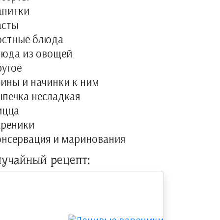
апитки
асты
остные блюда
люда из овощей
угое
ины и начинки к ним
печка несладкая
ицца
ареники
онсервация и маринования
лучайный рецепт: