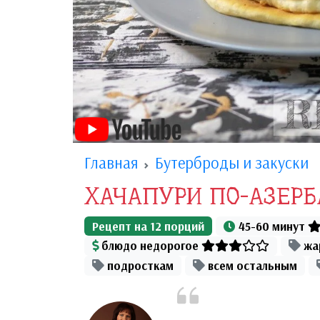
Главная
Бутерброды и закуски
ХАЧАПУРИ ПО-АЗЕР
Рецепт на
12
порций
45-60 минут
блюдо недорогое
жа
подросткам
всем остальным