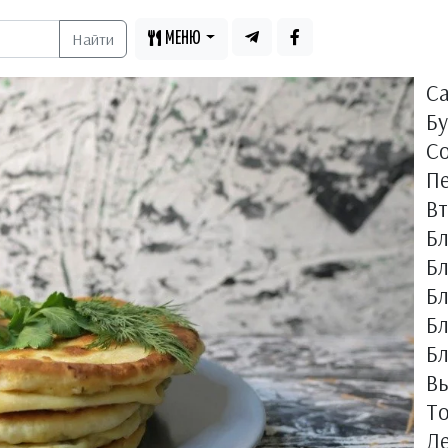
Найти
МЕНЮ
С
Бу
С
П
В
Б
Бл
Б
Б
Бл
Вы
Т
Д