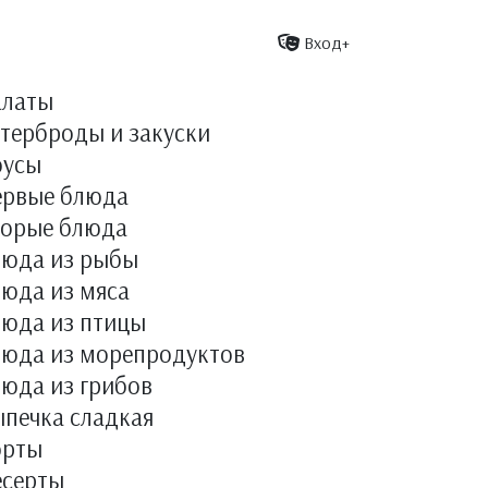
Вход+
алаты
терброды и закуски
оусы
ервые блюда
торые блюда
люда из рыбы
юда из мяса
люда из птицы
люда из морепродуктов
юда из грибов
печка сладкая
орты
есерты