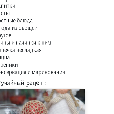
апитки
асты
остные блюда
люда из овощей
угое
ины и начинки к ним
печка несладкая
ицца
ареники
онсервация и маринования
лучайный рецепт: