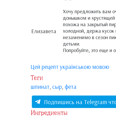
Хочу предложить вам оч
донышком и хрустящей к
похожа на закрытый пи
Елизавета
холодной, держа кусок 
незаменимо в сезон пик
детьми.
Попробуйте, это еще и о
Цей рецепт українською мовою
Теги
шпинат
,
сыр
,
фета
Подпишись на Telegram чт
Ингредиенты