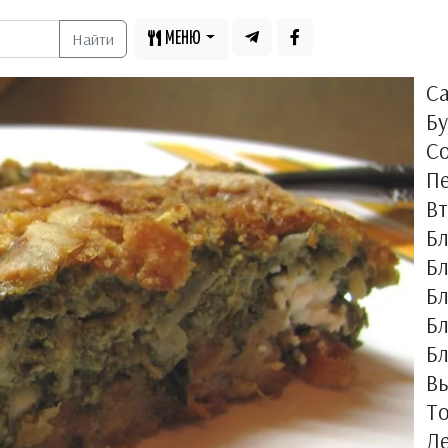
Найти
МЕНЮ
С
Бу
С
П
В
Б
Бл
Б
Б
Бл
Вы
Т
Д