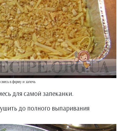
смесь в форму и запечь
месь для самой запеканки.
тушить до полного выпаривания