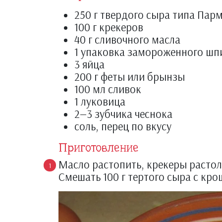
250 г твердого сыра типа Пар
100 г крекеров
40 г сливочного масла
1 упаковка замороженного шпи
3 яйца
200 г феты или брынзы
100 мл сливок
1 луковица
2—3 зубчика чеснока
соль, перец по вкусу
Приготовление
Масло растопить, крекеры растоло
Смешать 100 г тертого сыра с кр