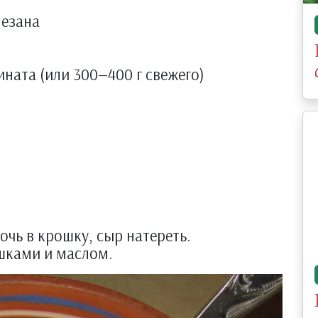
мезана
ната (или 300—400 г свежего)
чь в крошку, сыр натереть.
ошками и маслом.