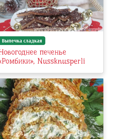
Выпечка сладкая
Новогоднее печенье
«Ромбики», Nussknusperli