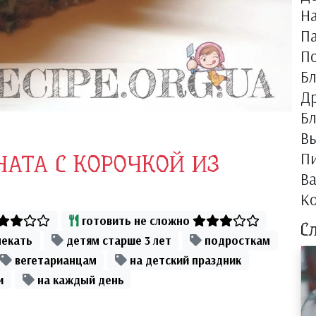
Н
П
П
Б
Др
Бл
Вы
П
АТА С КОРОЧКОЙ ИЗ
В
К
готовить не сложно
С
пекать
детям старше 3 лет
подросткам
вегетарианцам
на детский праздник
и
на каждый день