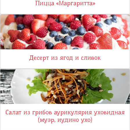
Пицца «Маргаритта»
Десерт из ягод и сливок
Салат из грибов аурикулярия уховидная
(муэр, иудино ухо)