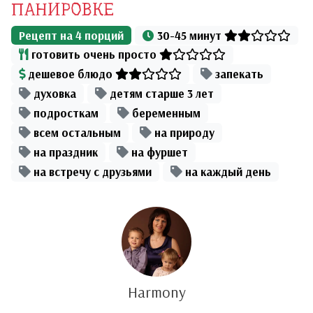
ПАНИРОВКЕ
Рецепт на
4
порций
30-45 минут
готовить очень просто
дешевое блюдо
запекать
духовка
детям старше 3 лет
подросткам
беременным
всем остальным
на природу
на праздник
на фуршет
на встречу с друзьями
на каждый день
Harmony