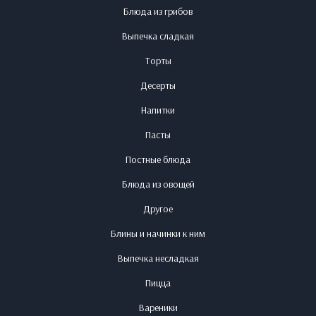
Блюда из грибов
Выпечка сладкая
Торты
Десерты
Напитки
Пасты
Постные блюда
Блюда из овощей
Другое
Блины и начинки к ним
Выпечка несладкая
Пицца
Вареники