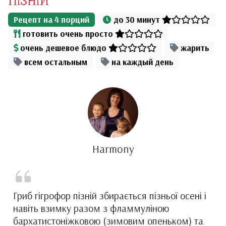
ПІЗНІЙ
Рецепт на
4
порций
до 30 минут
готовить очень просто
очень дешевое блюдо
жарить
всем остальным
на каждый день
Harmony
Гриб гігрофор пізній збирається пізньої осені і
навіть взимку разом з фламмуліною
бархатистоніжковою (зимовим опеньком) та