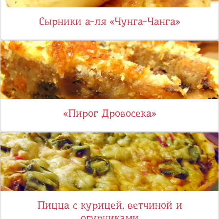
Сырники а-ля «Чунга-Чанга»
«Пирог Дровосека»
Пицца с курицей, ветчиной и
огурчиками