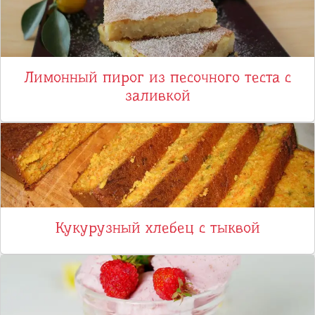
Лимонный пирог из песочного теста с
заливкой
Кукурузный хлебец с тыквой